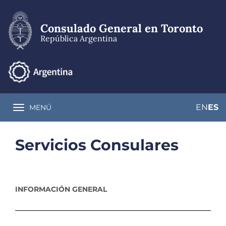
Pasar
al
contenido
Consulado General en Toronto
principal
República Argentina
EN
ES
MENÚ
Toggle navigation
Servicios Consulares
INFORMACIÓN GENERAL