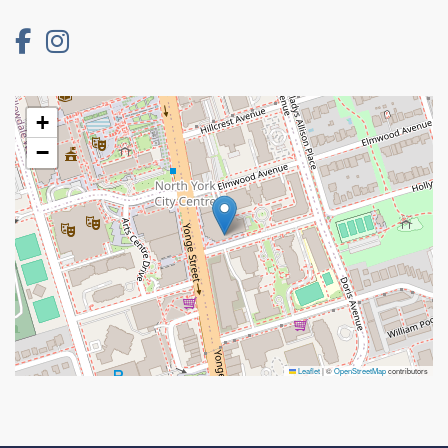
+
−
Leaflet
|
©
OpenStreetMap
contributors