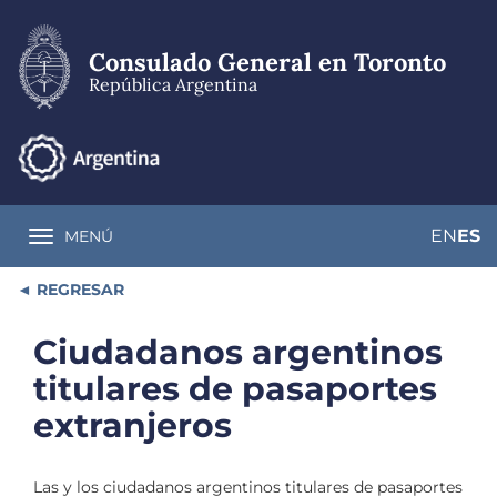
Pasar
al
contenido
Consulado General en Toronto
principal
República Argentina
EN
ES
MENÚ
Toggle navigation
REGRESAR
Ciudadanos argentinos
titulares de pasaportes
extranjeros
Las y los ciudadanos argentinos titulares de pasaportes