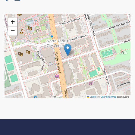
+
−
Leaflet
|
©
OpenStreetMap
contributors